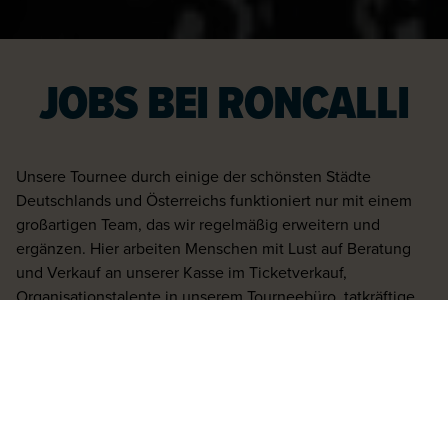
JOBS BEI RONCALLI
Unsere Tournee durch einige der schönsten Städte
Deutschlands und Österreichs funktioniert nur mit einem
großartigen Team, das wir regelmäßig erweitern und
ergänzen. Hier arbeiten Menschen mit Lust auf Beratung
und Verkauf an unserer Kasse im Ticketverkauf,
Organisationstalente in unserem Tourneebüro, tatkräftige
Mitarbeiter zaubern in unserer Wäscherei, Kostüme werden
angepasst in der Tournee-Schneiderei.
Als Manegenhelfer sind Sie ein fester Bestandteil unserer
Show, helfen bei Auf- und Abbauarbeiten und sind für
unsere Requisiten zuständig. Unsere