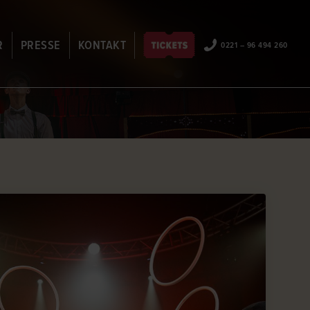
R
PRESSE
KONTAKT
0221 – 96 494 260
EN
ANSPRECHPARTNER
JOBS
ARTISTENBEWERBUNG
PARTNER & SPONSOREN
FAQ