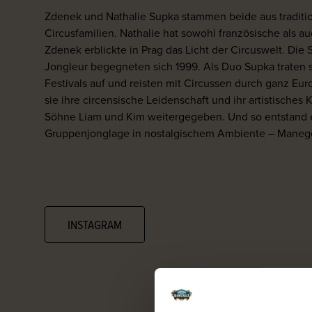
Zdenek und Nathalie Supka stammen beide aus traditi
Circusfamilien. Nathalie hat sowohl französische als a
Zdenek erblickte in Prag das Licht der Circuswelt. Die S
Jongleur begegneten sich 1999. Als Duo Supka traten 
Festivals auf und reisten mit Circussen durch ganz Eu
sie ihre circensische Leidenschaft und ihr artistisches
Söhne Liam und Kim weitergegeben. Und so entstand 
Gruppenjonglage in nostalgischem Ambiente – Manege 
INSTAGRAM