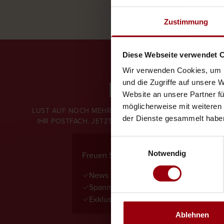
Zustimmung
Diese Webseite verwendet 
Wir verwenden Cookies, um I
NEWSLETT
und die Zugriffe auf unsere 
Website an unsere Partner fü
möglicherweise mit weiteren
LUST AUF NOCH MEHR ZAUBER? UNSER NEWSLETTER BR
der Dienste gesammelt habe
IHR POSTFACH. JETZT ABONNIEREN UND KEINE NEUI
Einwilligungsauswahl
Notwendig
Freuen Sie sich auf:
✓
News zu Shows, Menüs, Premieren und
✓
Spannende Einblicke
✓
Exklusive Vorteile und besondere Akt
Ablehnen