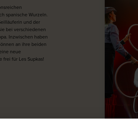
onsreichen
uch spanische Wurzeln.
eilläuferin und der
sie bei verschiedenen
ropa. Inzwischen haben
 Können an ihre beiden
eine neue
frei für Les Supkas!