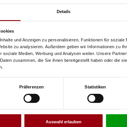
Details
Cookies
nhalte und Anzeigen zu personalisieren, Funktionen für soziale
ER
Website zu analysieren. Außerdem geben wir Informationen zu I
r soziale Medien, Werbung und Analysen weiter. Unsere Partner
 Daten zusammen, die Sie ihnen bereitgestellt haben oder die s
INGT DIE MAGIE DIREKT IN
n.
GKEITEN MEHR VERPASSEN.
Präferenzen
Statistiken
 Gastspielen
ionen
Auswahl erlauben