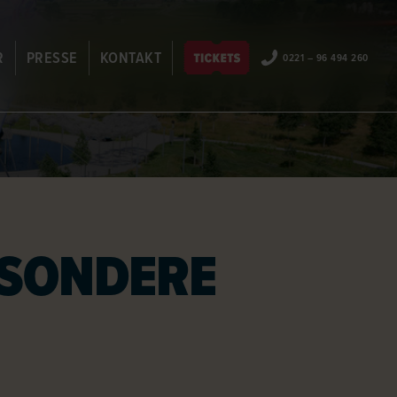
R
PRESSE
KONTAKT
0221 – 96 494 260
EN
ANSPRECHPARTNER
JOBS
ARTISTENBEWERBUNG
PARTNER & SPONSOREN
FAQ
ESONDERE