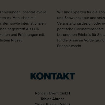
szenierungen, phantasievolle
Wir sind Experten für die K
ehen es, Menschen mit
und Showkonzepte und setzen
nalen sowie internationalen
Veranstaltungsdesign oder no
en begeistert! Als Full-
poetische Circusatmosphäre 
gkeiten und Erfahrungen mit
besonderen Erlebnis für Sie u
chstem Niveau.
für die Sinne im Vordergrund
Erlebnis macht.
KONTAKT
Roncalli Event GmbH
Tobias Ahrens
Circus-Roncalli-Weg 7