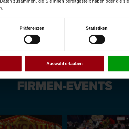
 Daten zusammen, die Sie ihnen bereitgestellt haben oder die s
EPTE
JAHRMARKT
ARENA SHOWS
S
n.
KREUZFAHRTSCHIFFE
VIDEOS
Präferenzen
Statistiken
Auswahl erlauben
FIRMEN-EVENTS