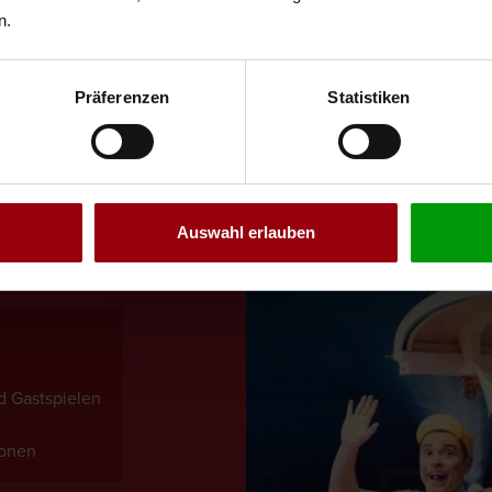
n.
Präferenzen
Statistiken
ER
Auswahl erlauben
INGT DIE MAGIE DIREKT IN
GKEITEN MEHR VERPASSEN.
 Gastspielen
ionen