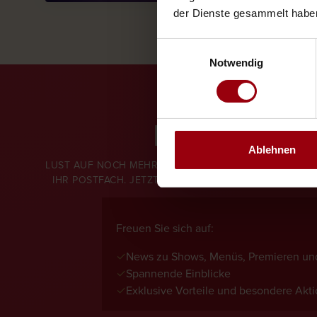
der Dienste gesammelt habe
Einwilligungsauswahl
Notwendig
NEWSLETT
Ablehnen
LUST AUF NOCH MEHR ZAUBER? UNSER NEWSLETTER BR
IHR POSTFACH. JETZT ABONNIEREN UND KEINE NEUI
Freuen Sie sich auf:
✓
News zu Shows, Menüs, Premieren und
✓
Spannende Einblicke
✓
Exklusive Vorteile und besondere Akt