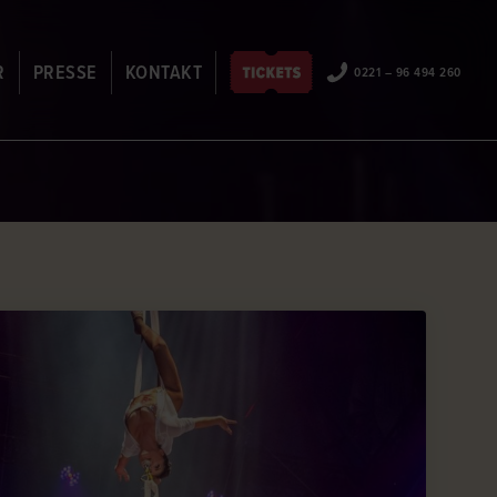
R
PRESSE
KONTAKT
0221 – 96 494 260
EN
ANSPRECHPARTNER
JOBS
ARTISTENBEWERBUNG
PARTNER & SPONSOREN
FAQ