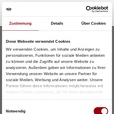
Zustimmung
Details
Über Cookies
SHOWS
Diese Webseite verwendet Cookies
TOURNEE 2026 LUDWIGSBURG
SOUVENIRSHOP
Wir verwenden Cookies, um Inhalte und Anzeigen zu
TOURNEE 2026 WIEN
personalisieren, Funktionen für soziale Medien anbieten
TOURNEE 2026 INNSBRUCK
zu können und die Zugriffe auf unsere Website zu
BESUCHER INFO
analysieren. Außerdem geben wir Informationen zu Ihrer
TOURNEE 2026 LINZ
ÖSTERREICH HILFT
CAFÉ DES ARTISTES
Verwendung unserer Website an unsere Partner für
ÜBER UNS
soziale Medien, Werbung und Analysen weiter. Unsere
CIRCUS MEETS SCHLAGER
ÖSTERREICH
FAQ
Partner führen diese Informationen möglicherweise mit
HISTORIE
WEIHNACHTSCIRCUS LÜBECK 2026
weiteren Daten zusammen, die Sie ihnen bereitgestellt
EVENTAGENTUR
haben oder die sie im Rahmen Ihrer Nutzung der Dienste
BERNHARD PAUL
WEIHNACHTSCIRCUS BERLIN 2026
gesammelt haben.
AUSSTELLUNGEN
Einwilligungsauswahl
IMAGEVIDEO
RONCALLI'S APOLLO VARIETÉ
PRESSE
Notwendig