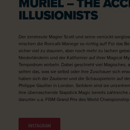
MURIEL – THE ACC
ILLUSIONISTS
Der zerstreute Magier Scott und seine verrückt-sorglos
mischen die Roncalli-Manege so richtig auf! Für das Be
sicher viel zu staunen, aber noch mehr zu lachen geb
Niederländerin und der Kalifornier auf ihrer Magical My
Tempodrom wirbeln. Dabei geschieht viel Magisches, ab
selten das, was sie selbst oder ihre Zuschauer sich er
haben sich der Zauberer und die Schauspielerin auf d
Philippe Gaullier in London. Seitdem sind sie unzertren
ihre überraschende Slapstick Magic bereits zahlreich
darunter u.a. FISM Grand Prix des World Championship 
INSTAGRAM