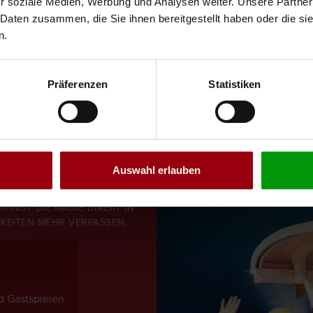
r soziale Medien, Werbung und Analysen weiter. Unsere Partner
 Daten zusammen, die Sie ihnen bereitgestellt haben oder die s
n.
Präferenzen
Statistiken
ER
Auswahl erlauben
INGT DIE MAGIE DIREKT IN
GKEITEN MEHR VERPASSEN.
 Gastspielen