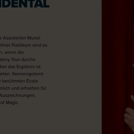
IDENTAL
e Assistentin Muriel
rliner Publikum wird es
en, wenn die
stery Tour durchs
er das Ergebnis ist
warten. Kennengelernt
er berühmten École
nlich und erhielten für
e Auszeichnungen,
of Magic.