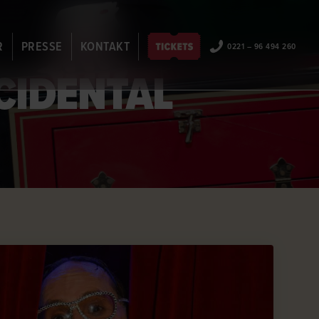
R
PRESSE
KONTAKT
0221 – 96 494 260
CCIDENTAL
EN
ANSPRECHPARTNER
JOBS
ARTISTENBEWERBUNG
PARTNER & SPONSOREN
FAQ