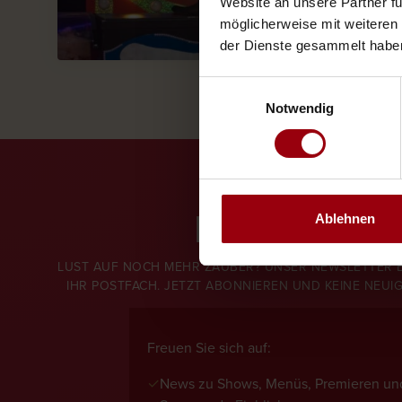
Website an unsere Partner fü
möglicherweise mit weiteren
der Dienste gesammelt habe
Einwilligungsauswahl
Notwendig
NEWSLETT
Ablehnen
LUST AUF NOCH MEHR ZAUBER? UNSER NEWSLETTER BR
IHR POSTFACH. JETZT ABONNIEREN UND KEINE NEUI
Freuen Sie sich auf:
✓
News zu Shows, Menüs, Premieren und