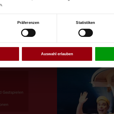
n.
Präferenzen
Statistiken
ER
Auswahl erlauben
INGT DIE MAGIE DIREKT IN
GKEITEN MEHR VERPASSEN.
 Gastspielen
ionen