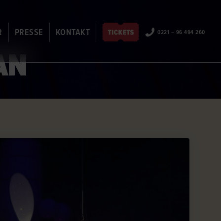
R
PRESSE
KONTAKT
0221 – 96 494 260
AN
EN
ANSPRECHPARTNER
JOBS
ARTISTENBEWERBUNG
PARTNER & SPONSOREN
FAQ