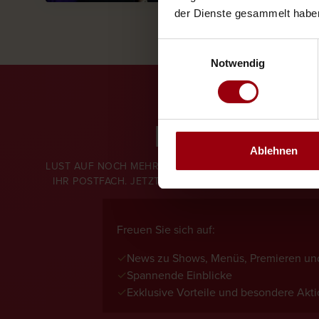
der Dienste gesammelt habe
Einwilligungsauswahl
Notwendig
NEWSLETT
Ablehnen
LUST AUF NOCH MEHR ZAUBER? UNSER NEWSLETTER BR
IHR POSTFACH. JETZT ABONNIEREN UND KEINE NEUI
Freuen Sie sich auf:
✓
News zu Shows, Menüs, Premieren und
✓
Spannende Einblicke
✓
Exklusive Vorteile und besondere Akt